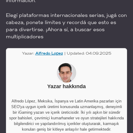
información.
Elegí plataformas internacionales serias, jugá con
cabeza, ponete límites y recordá que esto es
para divertirse. ¡Ahora sí, a buscar esos
multiplicadores
Yazar:
Alfredo López
| Updated: 04.09.2025
Yazar hakkında
Alfredo López, Meksika, İspanya ve Latin Amerika pazarları için
SEO'ya uygun içerik üretimi konusunda uzmanlaşmış, deneyimli
bir iGaming yazarı ve içerik üreticisidir. İki yılı aşkın bir süredir
spor bahisleri, çevrimiçi kumarhaneler ve oyun stratejileri hakkında
bilgilendirici ve yapılandırılmış içerikler oluşturarak, karmaşık
konuları geniş bir kitleye anlaşılır hale getirmektedir.