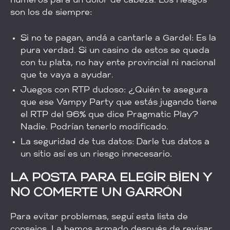
números para un dolor de cabeza. Los riesgos
son los de siempre:
Si no te pagan, andá a cantarle a Gardel: Es la
pura verdad. Si un casino de estos se queda
con tu plata, no hay ente provincial ni nacional
que te vaya a ayudar.
Juegos con RTP dudoso: ¿Quién te asegura
que ese Vampy Party que estás jugando tiene
el RTP del 96% que dice Pragmatic Play?
Nadie. Podrían tenerlo modificado.
La seguridad de tus datos: Darle tus datos a
un sitio así es un riesgo innecesario.
LA POSTA PARA ELEGIR BIEN Y
NO COMERTE UN GARRÓN
Para evitar problemas, seguí esta lista de
consejos. La hemos armado después de revisar