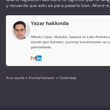
Que la regulación sea clara no significa que no teng
y recuerda que esto es para pasarlo bien. Ahora sí,
Yazar hakkında
Alfredo López, Meksika, İspanya ve Latin Amerika paz
süredir spor bahisleri, çevrimiçi kumarhaneler ve oyun
getirmektedir.
Ana sayfa
»
Kumarhaneler
»
Colombia