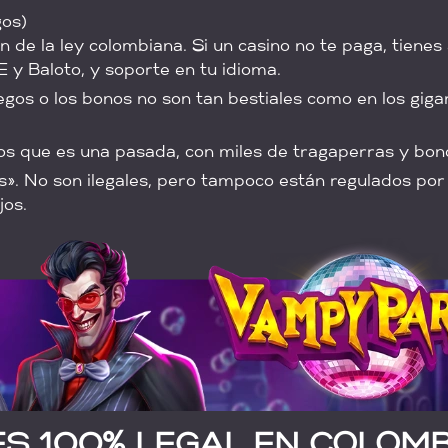
gos)
 de la ley colombiana. Si un casino no te paga, tienes
y Baloto, y soporte en tu idioma.
egos o los bonos no son tan bestiales como en los giga
os que es una pasada, con miles de tragaperras y bono
». No son ilegales, pero tampoco están regulados por Co
jos.
ES 100% LEGAL EN COLOM