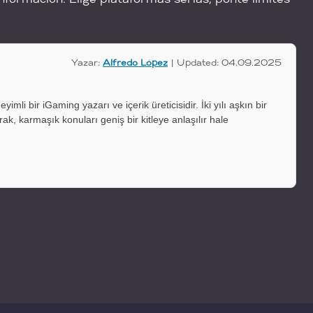
nformación. Elige plataformas serias, ponte límites
Yazar:
Alfredo López
| Updated: 04.09.2025
 bir iGaming yazarı ve içerik üreticisidir. İki yılı aşkın bir
rak, karmaşık konuları geniş bir kitleye anlaşılır hale