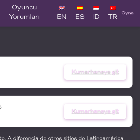
Oyuncu
Oyna
Yorumları
EN
ES
ID
TR
Kumarhaneye git
0
Kumarhaneye git
. A diferencia de otros sitios de Latinoamérica