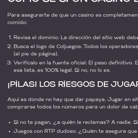
Para asegurarte de que un casino es completamente 
comido:
Revisa el dominio: La dirección del sitio web de
Busca el logo de Coljuegos: Todos los operadores
(el pie de página).
Verifícalo en la fuente oficial: El paso definitiv
esa lista, es 100% legal. Si no, no lo es.
¡PILAS! LOS RIESGOS DE JUG
Aquí es donde no hay que dar papaya. Jugar en sitios
comprarse todos los números para un dolor de cabe
Si no te pagan, ¿a quién le reclamas? A nadie. S
Juegos con RTP dudoso: ¿Quién te asegura que 