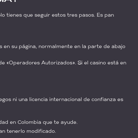
o tienes que seguir estos tres pasos. Es pan
os en su página, normalmente en la parte de abajo
ón de «Operadores Autorizados». Si el casino está en
egos ni una licencia internacional de confianza es
tidad en Colombia que te ayude.
n tenerlo modificado.