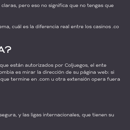
n claras, pero eso no significa que no tengas que
a, cuál es la diferencia real entre los casinos .co
A?
b que están autorizados por Coljuegos, el ente
lombia es mirar la dirección de su página web: si
no que termine en .com u otra extensión opera fuera
egura, y las ligas internacionales, que tienen su