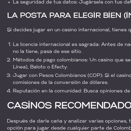
La seguridad de tus datos: Jugársela con tus dat
LA POSTA PARA ELEGIR BIEN (I
Si decides jugar en un casino internacional, tienes
La licencia internacional es sagrada: Antes de n
no la tiene, pasa de ese sitio.
Métodos de pago colombianos: Un casino que se t
Línea), Baloto o Efecty.
Jugar con Pesos Colombianos (COP): Si el casino t
comisiones de la conversión de dólares.
Reputación en la comunidad: Busca opiniones de
CASINOS RECOMENDADO
Después de darle caña y analizar varias opciones,
opción para jugar desde cualquier parte de Colomb