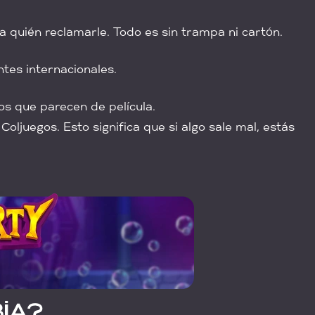
 a quién reclamarle. Todo es sin trampa ni cartón.
ntes internacionales.
s que parecen de película.
ljuegos. Esto significa que si algo sale mal, estás
BIA?